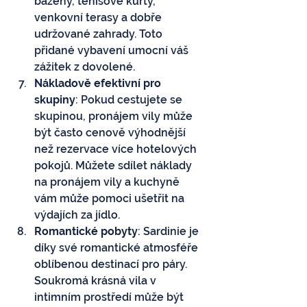
bazény, tenisové kurty, 
venkovní terasy a dobře 
udržované zahrady. Toto 
přidané vybavení umocní váš 
zážitek z dovolené.
Nákladově efektivní pro 
skupiny
: Pokud cestujete se 
skupinou, pronájem vily může 
být často cenově výhodnější 
než rezervace více hotelových 
pokojů. Můžete sdílet náklady 
na pronájem vily a kuchyně 
vám může pomoci ušetřit na 
výdajích za jídlo.
Romantické pobyty
: Sardinie je 
díky své romantické atmosféře 
oblíbenou destinací pro páry. 
Soukromá krásná vila v 
intimním prostředí může být 