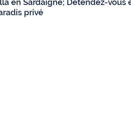
lla en Sardaigne; Détendez-vous e
aradis privé