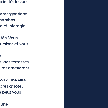
oximité de vues 
 immerger dans 
 marchés 
a et interagir 
ités. Vous 
ursions et vous 
s 
, des terrasses 
ires améliorent 
on d'une villa 
res d'hôtel. 
e peut vous 
 une 