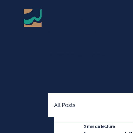
Locations de
vacances en
Sardaigne
Call Stefano on +39 342 323 2114
All Posts
2 min de lecture