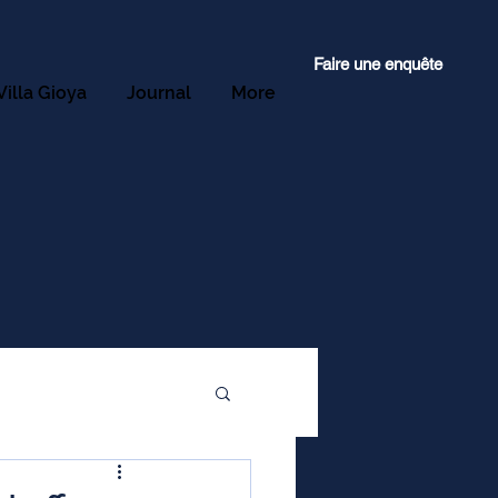
Faire une enquête
Villa Gioya
Journal
More