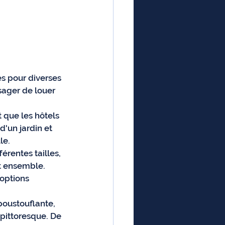
s pour diverses 
sager de louer 
t que les hôtels 
'un jardin et 
le.
férentes tailles, 
t ensemble. 
options 
poustouflante, 
pittoresque. De 