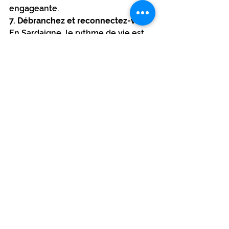
engageante.
7. Débranchez et reconnectez-vous
En Sardaigne, le rythme de vie est 
doux et serein, offrant une évasion 
parfaite de l'agitation de la vie 
quotidienne. Avec un minimum de 
distractions, les familles peuvent se 
déconnecter des écrans et 
véritablement se reconnecter les 
unes aux autres. Passez du temps 
de qualité à jouer sur la plage, à 
vous promener tranquillement et à 
savourer la joie d'être ensemble.
Lorsque vous planifiez vos 
prochaines vacances en famille, 
pensez au charme de la Sardaigne. 
Avec ses offres diversifiées, ses 
expériences uniques et son 