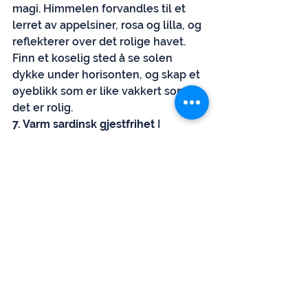
magi. Himmelen forvandles til et 
lerret av appelsiner, rosa og lilla, og 
reflekterer over det rolige havet. 
Finn et koselig sted å se solen 
dykke under horisonten, og skap et 
øyeblikk som er like vakkert som 
det er rolig.
7. Varm sardinsk gjestfrihet
 I 
Castelsardo er du ikke bare en 
besøkende – du er en gjest 
omfavnet av ekte sardinsk varme. 
Lokalbefolkningen setter sin ære i å 
dele sine tradisjoner, historier og 
levesett, og skaper en atmosfære 
som føles som et hjem borte fra 
hjemmet.
Når du drømmer om din neste flukt, 
bør du vurdere forlokkelsen til 