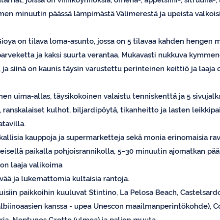
rhat, joissa on viiniköynnöksiä, omena-, appelsiini-, sitruuna-, li
lmen minuutin päässä lämpimästä Välimerestä ja upeista valkoisi
 Gioya on tilava loma-asunto, jossa on 5 tilavaa kahden hengen
arveketta ja kaksi suurta verantaa. Mukavasti nukkuva kymmene
ja siinä on kaunis täysin varustettu perinteinen keittiö ja laaja 
inen uima-allas, täysikokoinen valaistu tenniskenttä ja 5 sivujal
 ranskalaiset kulhot, biljardipöytä, tikanheitto ja lasten leikkipa
tavilla.
allisia kauppoja ja supermarketteja sekä monia erinomaisia rav
isellä paikalla pohjoisrannikolla, 5–30 minuutin ajomatkan pääs
 on laaja valikoima
ävää ja lukemattomia kultaisia rantoja.
uisiin paikkoihin kuuluvat Stintino, La Pelosa Beach, Castelsard
 albiinoaasien kanssa - upea Unescon maailmanperintökohde), Co