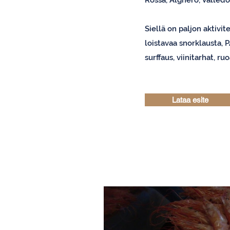
Rossa, Alghero, Valledo
Siellä on paljon aktivit
loistavaa snorklausta, 
surffaus, viinitarhat, r
Lataa esite