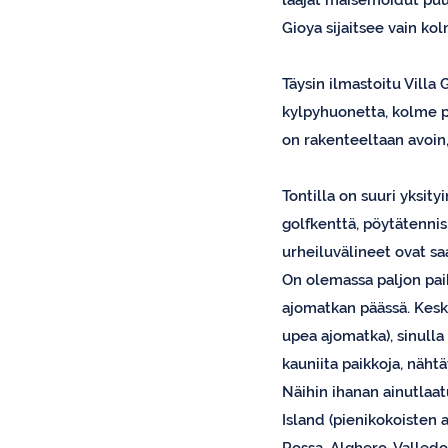
laajat maisemoidut puuta
Gioya sijaitsee vain ko
Täysin ilmastoitu Villa
kylpyhuonetta, kolme p
on rakenteeltaan avoin, 
Tontilla on suuri yksity
golfkenttä, pöytätennis,
urheiluvälineet ovat saa
On olemassa paljon paik
ajomatkan päässä. Keske
upea ajomatka), sinulla
kauniita paikkoja, näht
Näihin ihanan ainutlaat
Island (pienikokoisten