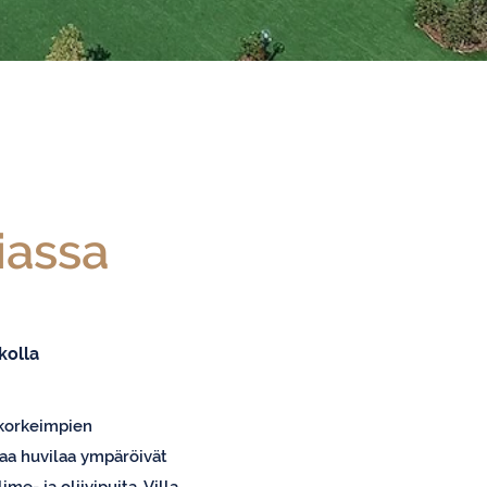
iassa
kolla
 korkeimpien
evaa huvilaa ympäröivät