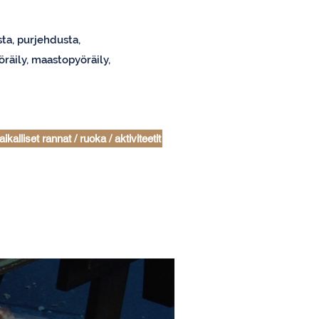
sta, purjehdusta,
räily, maastopyöräily,
aikalliset rannat / ruoka / aktiviteetit