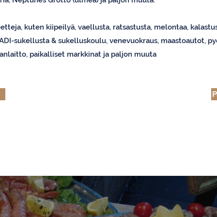
ria, Neptunes Grotto (ulmea) ja paljon muuta.
eetteja, kuten kiipeilyä, vaellusta, ratsastusta, melontaa, kalastu
PADI-sukellusta & sukelluskoulu, venevuokraus, maastoautot, pyö
uoanlaitto, paikalliset markkinat ja paljon muuta
P