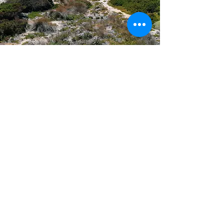
Visite a Sardenha
A Sardenha cativa com o seu
interior selvagem, praias de
outro mundo e excentricidades
cativantes. Aqui as estradas
costeiras emocionam, os
quebra-cabeças da pré-história
e quatro milhões de ovelhas
dominam as estradas.