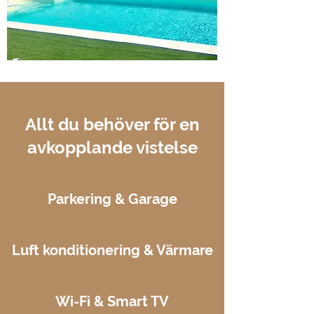
Allt du behöver för en
avkopplande vistelse
Parkering & Garage
Luft
konditionering & Värmare
Wi-Fi & Smart TV