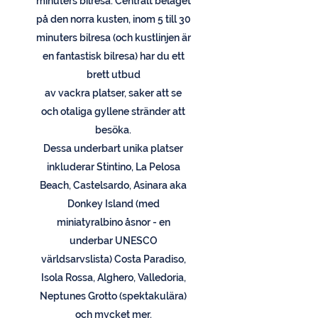
minuters bilresa. Centralt beläget
på den norra kusten, inom 5 till 30
minuters bilresa (och kustlinjen är
en fantastisk bilresa) har du ett
brett utbud
av vackra platser, saker att se
och otaliga gyllene stränder att
besöka.
Dessa underbart unika platser
inkluderar Stintino, La Pelosa
Beach, Castelsardo, Asinara aka
Donkey Island (med
miniatyralbino åsnor - en
underbar UNESCO
världsarvslista) Costa Paradiso,
Isola Rossa, Alghero, Valledoria,
Neptunes Grotto (spektakulära)
och mycket mer.